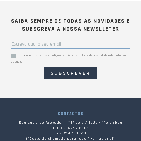
SAIBA SEMPRE DE TODAS AS NOVIDADES E
SUBSCREVA A NOSSA NEWSLLETER
*Li e aceito os termos e condições relativas às
políticas de privacidade e de tratamento
de dados
SUBSCREVER
CONTACTOS
Rua Lúcio de Azevedo, n.º 17 Loja A 1600 - 145 Lisboa
Telf.: 214 794 820*
Fax: 214 780 619
(*Custo de chamada para rede fixa nacional)