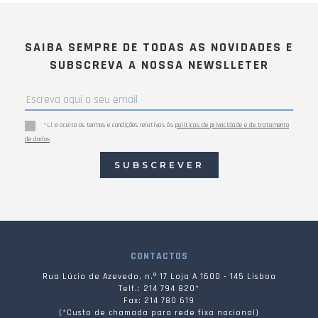
SAIBA SEMPRE DE TODAS AS NOVIDADES E
SUBSCREVA A NOSSA NEWSLLETER
*Li e aceito os termos e condições relativas às
políticas de privacidade e de tratamento
de dados
SUBSCREVER
CONTACTOS
Rua Lúcio de Azevedo, n.º 17 Loja A 1600 - 145 Lisboa
Telf.: 214 794 820*
Fax: 214 780 619
(*Custo de chamada para rede fixa nacional)