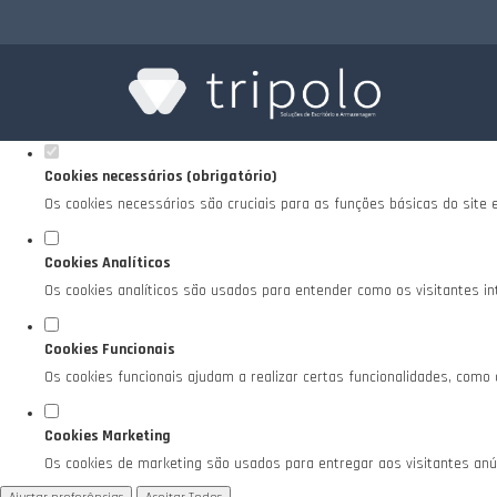
Defina as suas preferências de cookies para es
Este website utiliza cookies estritamente necessários, analíticos e funciona
Consulte a nossa
política de privacidade e de Cookies
.
Cookies necessários (obrigatório)
Os cookies necessários são cruciais para as funções básicas do site 
Cookies Analíticos
Os cookies analíticos são usados para entender como os visitantes in
Cookies Funcionais
Os cookies funcionais ajudam a realizar certas funcionalidades, como
Cookies Marketing
Os cookies de marketing são usados para entregar aos visitantes anún