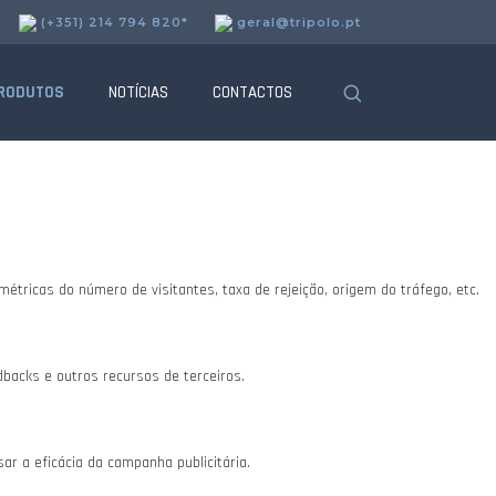
(+351) 214 794 820*
geral@tripolo.pt
uncionalidades.
RODUTOS
NOTÍCIAS
CONTACTOS
tricas do número de visitantes, taxa de rejeição, origem do tráfego, etc.
dbacks e outros recursos de terceiros.
r a eficácia da campanha publicitária.