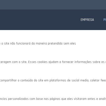
te website.
is, para lhe oferecer uma boa experiência de navegação e acesso a todas as f
EMPRESA
P
e o site não funcionará da maneira pretendida sem eles
teragem com o site. Esses cookies ajudam a fornecer informações sobre as mé
 compartilhar o conteúdo do site em plataformas de social media, coletar fee
cios personalizados com base nas páginas que eles visitaram antes e analisa