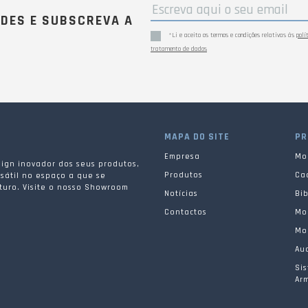
ADES E SUBSCREVA A
*Li e aceito os termos e condições relativas às
polí
tratamento de dados
MAPA DO SITE
PR
Empresa
Mob
ign inovador dos seus produtos,
Produtos
Ca
sátil no espaço a que se
turo. Visite o nosso Showroom
Notícias
Bib
.
Contactos
Mob
Mob
Aud
Si
Ar