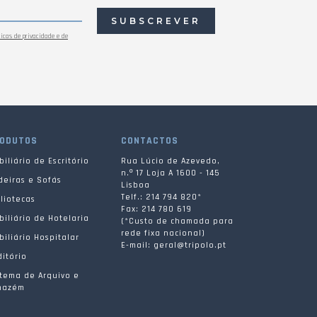
SUBSCREVER
ticas de privacidade e de
ODUTOS
CONTACTOS
iliário de Escritório
Rua Lúcio de Azevedo,
n.º 17 Loja A 1600 - 145
deiras e Sofás
Lisboa
Telf.: 214 794 820*
liotecas
Fax: 214 780 619
iliário de Hotelaria
(*Custo de chamada para
rede fixa nacional)
iliário Hospitalar
E-mail: geral@tripolo.pt
itório
stema de Arquivo e
mazém