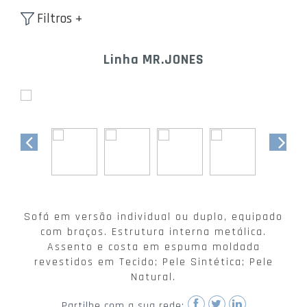
Filtros +
Linha MR.JONES
Sofá em versão individual ou duplo, equipado
com braços. Estrutura interna metálica.
Assento e costa em espuma moldada
revestidos em Tecido; Pele Sintética; Pele
Natural.
Partilhe com a sua rede: