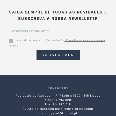
SAIBA SEMPRE DE TODAS AS NOVIDADES E
SUBSCREVA A NOSSA NEWSLLETER
*Li e aceito os termos e condições relativas às
políticas de privacidade e de tratamento
de dados
SUBSCREVER
CONTACTOS
Rua Lúcio de Azevedo, n.º 17 Loja A 1600 - 145 Lisboa
Telf.: 214 794 820*
Fax: 214 780 619
(*Custo de chamada para rede fixa nacional)
E-mail: geral@tripolo.pt