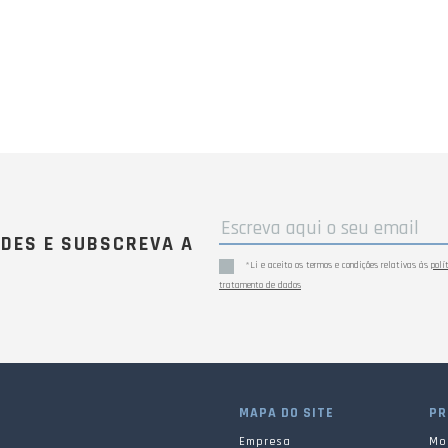
ADES E SUBSCREVA A
*Li e aceito os termos e condições relativas às
polí
tratamento de dados
MAPA DO SITE
PR
Empresa
Mob