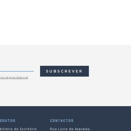
SUBSCREVER
ticas de privacidade e de
ODUTOS
CONTACTOS
iliário de Escritório
Rua Lúcio de Azevedo,