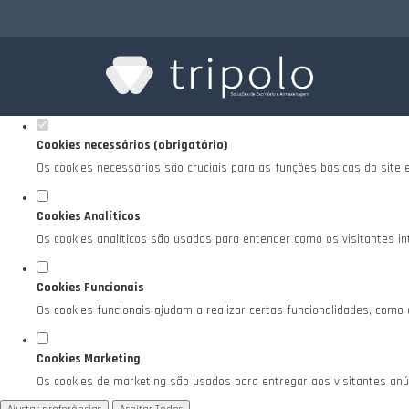
Defina as suas preferências de cookies para es
Este website utiliza cookies estritamente necessários, analíticos e funciona
Consulte a nossa
política de privacidade e de Cookies
.
Cookies necessários (obrigatório)
Os cookies necessários são cruciais para as funções básicas do site 
Cookies Analíticos
Os cookies analíticos são usados para entender como os visitantes in
Cookies Funcionais
Os cookies funcionais ajudam a realizar certas funcionalidades, como
Cookies Marketing
Os cookies de marketing são usados para entregar aos visitantes anún