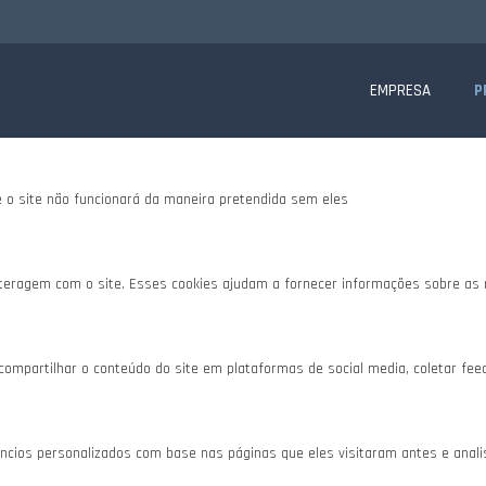
te website.
is, para lhe oferecer uma boa experiência de navegação e acesso a todas as f
EMPRESA
P
e o site não funcionará da maneira pretendida sem eles
teragem com o site. Esses cookies ajudam a fornecer informações sobre as mé
 compartilhar o conteúdo do site em plataformas de social media, coletar fee
cios personalizados com base nas páginas que eles visitaram antes e analisa