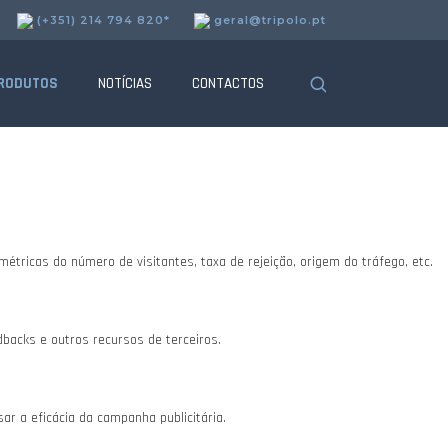
(+351) 214 794 820*
geral@tripolo.pt
uncionalidades.
RODUTOS
NOTÍCIAS
CONTACTOS
tricas do número de visitantes, taxa de rejeição, origem do tráfego, etc.
dbacks e outros recursos de terceiros.
r a eficácia da campanha publicitária.