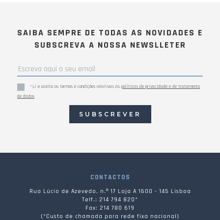
SAIBA SEMPRE DE TODAS AS NOVIDADES E
SUBSCREVA A NOSSA NEWSLLETER
*Li e aceito os termos e condições relativas às
políticas de privacidade e de tratamento
de dados
SUBSCREVER
CONTACTOS
Rua Lúcio de Azevedo, n.º 17 Loja A 1600 - 145 Lisboa
Telf.: 214 794 820*
Fax: 214 780 619
(*Custo de chamada para rede fixa nacional)