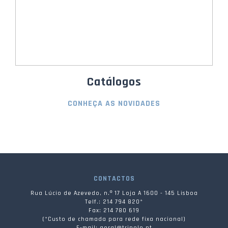
Catálogos
CONHEÇA AS NOVIDADES
CONTACTOS
Rua Lúcio de Azevedo, n.º 17 Loja A 1600 - 145 Lisboa
Telf.: 214 794 820*
Fax: 214 780 619
(*Custo de chamada para rede fixa nacional)
E-mail: geral@tripolo.pt