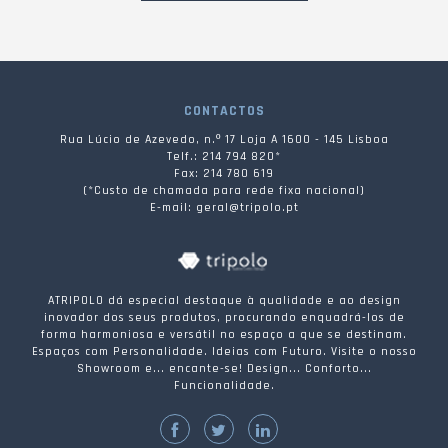
CONTACTOS
Rua Lúcio de Azevedo, n.º 17 Loja A 1600 - 145 Lisboa
Telf.: 214 794 820*
Fax: 214 780 619
(*Custo de chamada para rede fixa nacional)
E-mail: geral@tripolo.pt
ATRIPOLO dá especial destaque à qualidade e ao design
inovador dos seus produtos, procurando enquadrá-los de
forma harmoniosa e versátil no espaço a que se destinam.
Espaços com Personalidade. Ideias com Futuro. Visite o nosso
Showroom e... encante-se! Design... Conforto...
Funcionalidade.