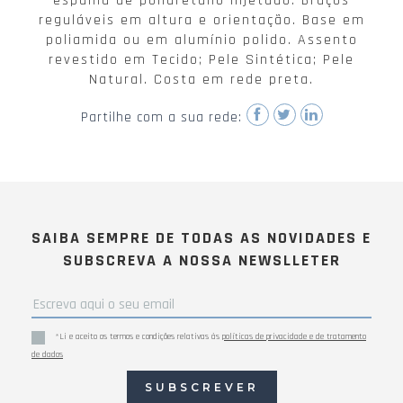
espuma de poliuretano injetado. Braços
reguláveis em altura e orientação. Base em
poliamida ou em alumínio polido. Assento
revestido em Tecido; Pele Sintética; Pele
Natural. Costa em rede preta.
Partilhe com a sua rede:
SAIBA SEMPRE DE TODAS AS NOVIDADES E
SUBSCREVA A NOSSA NEWSLLETER
*Li e aceito os termos e condições relativas às
políticas de privacidade e de tratamento
de dados
SUBSCREVER