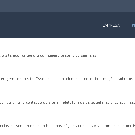
te website.
is, para lhe oferecer uma boa experiência de navegação e acesso a todas as f
EMPRESA
P
e o site não funcionará da maneira pretendida sem eles
teragem com o site. Esses cookies ajudam a fornecer informações sobre as mé
 compartilhar o conteúdo do site em plataformas de social media, coletar fee
cios personalizados com base nas páginas que eles visitaram antes e analisa