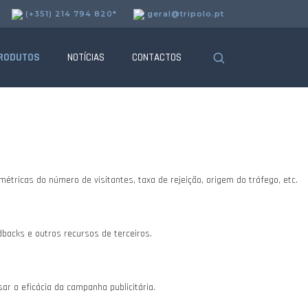
(+351) 214 794 820*
geral@tripolo.pt
uncionalidades.
RODUTOS
NOTÍCIAS
CONTACTOS
tricas do número de visitantes, taxa de rejeição, origem do tráfego, etc.
dbacks e outros recursos de terceiros.
r a eficácia da campanha publicitária.