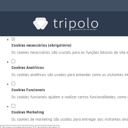
Defina as suas preferências de cookies para es
Este website utiliza cookies estritamente necessários, analíticos e funciona
Consulte a nossa
política de privacidade e de Cookies
.
Cookies necessários (obrigatório)
Os cookies necessários são cruciais para as funções básicas do site 
Cookies Analíticos
Os cookies analíticos são usados para entender como os visitantes in
Cookies Funcionais
Os cookies funcionais ajudam a realizar certas funcionalidades, como
Cookies Marketing
Os cookies de marketing são usados para entregar aos visitantes anún