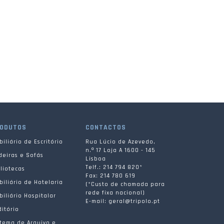
ODUTOS
CONTACTOS
iliário de Escritório
Rua Lúcio de Azevedo,
n.º 17 Loja A 1600 - 145
deiras e Sofás
Lisboa
Telf.: 214 794 820*
liotecas
Fax: 214 780 619
iliário de Hotelaria
(*Custo de chamada para
rede fixa nacional)
iliário Hospitalar
E-mail: geral@tripolo.pt
itório
stema de Arquivo e