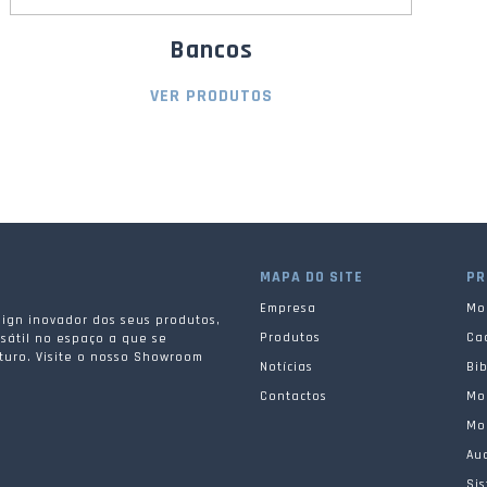
Bancos
VER PRODUTOS
MAPA DO SITE
PR
Empresa
Mob
ign inovador dos seus produtos,
Produtos
Ca
sátil no espaço a que se
turo. Visite o nosso Showroom
Notícias
Bib
.
Contactos
Mob
Mob
Aud
Si