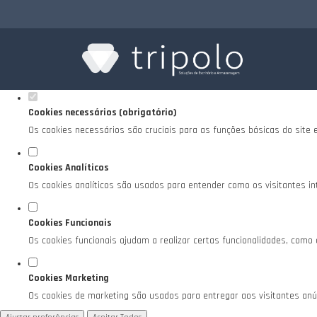
Defina as suas preferências de cookies para es
Este website utiliza cookies estritamente necessários, analíticos e funciona
Consulte a nossa
política de privacidade e de Cookies
.
Cookies necessários (obrigatório)
Os cookies necessários são cruciais para as funções básicas do site 
Cookies Analíticos
Os cookies analíticos são usados para entender como os visitantes in
Cookies Funcionais
Os cookies funcionais ajudam a realizar certas funcionalidades, como
Cookies Marketing
Os cookies de marketing são usados para entregar aos visitantes anún