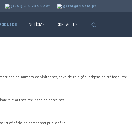
(+351) 214 794 820*
geral@tripolo.pt
uncionalidades.
RODUTOS
NOTÍCIAS
CONTACTOS
tricas do número de visitantes, taxa de rejeição, origem do tráfego, etc.
dbacks e outros recursos de terceiros.
r a eficácia da campanha publicitária.