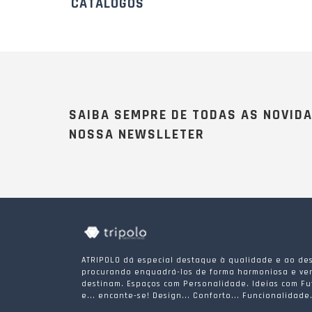
CATÁLOGOS
SAIBA SEMPRE DE TODAS AS NOVID
NOSSA NEWSLLETER
ATRIPOLO dá especial destaque à qualidade e ao des
procurando enquadrá-los de forma harmoniosa e ver
destinam. Espaços com Personalidade. Ideias com Fu
e... encante-se! Design... Conforto... Funcionalidade