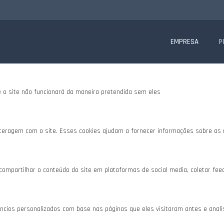
te website.
is, para lhe oferecer uma boa experiência de navegação e acesso a todas as f
EMPRESA
P
e o site não funcionará da maneira pretendida sem eles
teragem com o site. Esses cookies ajudam a fornecer informações sobre as mé
 compartilhar o conteúdo do site em plataformas de social media, coletar fee
cios personalizados com base nas páginas que eles visitaram antes e analisa