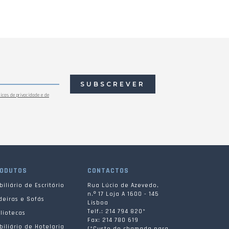
SUBSCREVER
ticas de privacidade e de
ODUTOS
CONTACTOS
iliário de Escritório
Rua Lúcio de Azevedo,
n.º 17 Loja A 1600 - 145
deiras e Sofás
Lisboa
Telf.: 214 794 820*
liotecas
Fax: 214 780 619
iliário de Hotelaria
(*Custo de chamada para