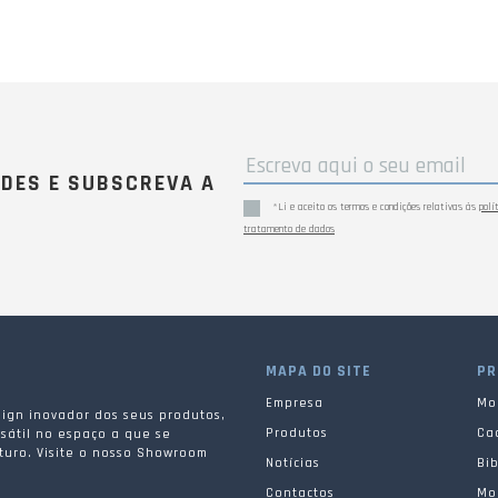
ADES E SUBSCREVA A
*Li e aceito os termos e condições relativas às
polí
tratamento de dados
MAPA DO SITE
PR
Empresa
Mob
ign inovador dos seus produtos,
Produtos
Ca
sátil no espaço a que se
turo. Visite o nosso Showroom
Notícias
Bib
.
Contactos
Mob